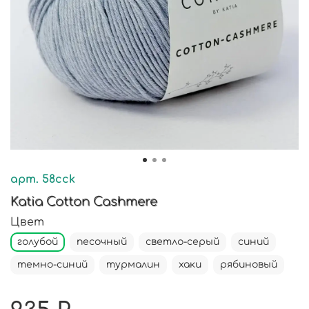
арт.
58cck
Katia Cotton Cashmere
Цвет
голубой
песочный
светло-серый
синий
темно-синий
турмалин
хаки
рябиновый