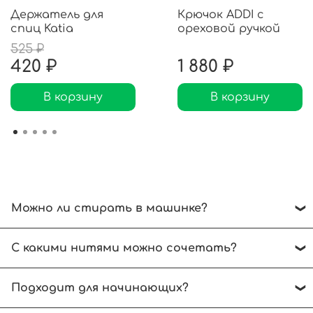
Держатель для
Крючок ADDI с
спиц Katia
ореховой ручкой
525 ₽
420 ₽
1 880 ₽
В корзину
В корзину
Можно ли стирать в машинке?
Рекомендуем ручной режим при температуре
С какими нитями можно сочетать?
до 30 градусов. Отжимать без выкручивания.
Сушить на горизонтальной поверхности.
Выбирайте нити, аналогичные по размеру
Подходит для начинающих?
спиц.