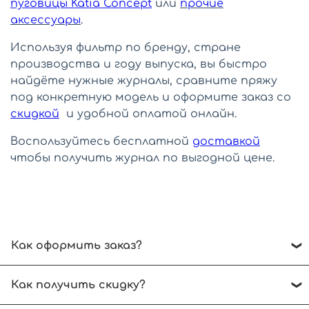
пуговицы Katia Concept
или
прочие
аксессуары
.
Используя фильтр по бренду, стране
производства и году выпуска, вы быстро
найдёте нужные журналы, сравните пряжу
под конкретную модель и оформите заказ со
скидкой
и удобной оплатой онлайн.
Воспользуйтесь бесплатной
доставкой
чтобы получить журнал по выгодной цене.
Как оформить заказ?
Рекомендуем ознакомиться с
инструкцией по
Как получить скидку?
оформлению заказа
.