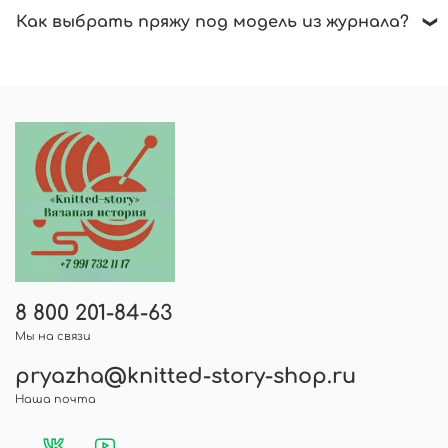
Подробности в разделе -
Скидки
Если возникнут вопросы, напишите нам в
Как выбрать пряжу под модель из журнала?
чат - выбирайте MAХ. Мы обязательно
поможем.
Статья
«Виды шерсти»
поможет
разобраться в составах и толщине.
8 800 201-84-63
Мы на связи
pryazha@knitted-story-shop.ru
Наша почта