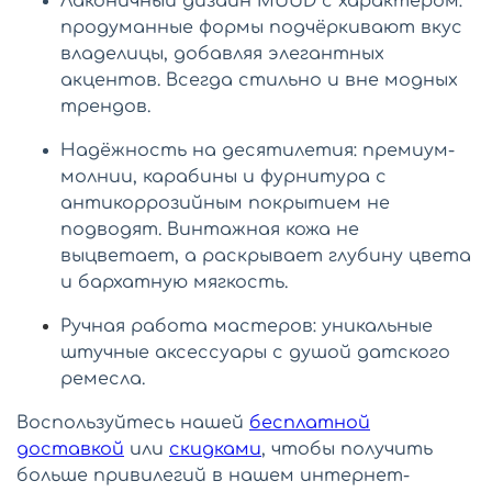
Лаконичный дизайн MUUD с характером:
продуманные формы подчёркивают вкус
владелицы, добавляя элегантных
акцентов. Всегда стильно и вне модных
трендов.
Надёжность на десятилетия: премиум-
молнии, карабины и фурнитура
с
антикоррозийным покрытием
не
подводят. Винтажная кожа не
выцветает, а раскрывает глубину цвета
и бархатную мягкость.
Ручная работа мастеров: уникальные
штучные аксессуары с душой датского
ремесла.
Воспользуйтесь нашей
бесплатной
доставкой
или
скидками
, чтобы получить
больше привилегий в нашем интернет-