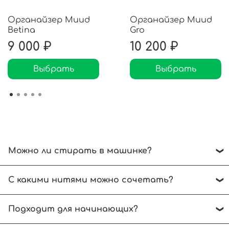
Органайзер Muud
Органайзер Muud
Betina
Gro
9 000 ₽
10 200 ₽
Выбрать
Выбрать
Можно ли стирать в машинке?
Рекомендуем ручной режим при температуре
С какими нитями можно сочетать?
до 30 градусов. Отжимать без выкручивания.
Сушить на горизонтальной поверхности.
Выбирайте нити, аналогичные по размеру
Подходит для начинающих?
спиц.