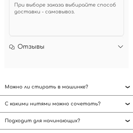
При выборе заказа выбирайте способ
доставки - самовывоз.
Отзывы
Можно ли стирать в машинке?
Рекомендуем ручной режим при температуре
С какими нитями можно сочетать?
до 30 градусов. Отжимать без выкручивания.
Сушить на горизонтальной поверхности.
Выбирайте нити, аналогичные по размеру
Подходит для начинающих?
спиц.
Начинающим вязальщицам рекомендуем