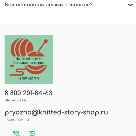
Как оставить отзыв о товаре?
вязать без сложных узоров. Нужна
консультация - пишите в чат. Будем рады
В карточке товара нажмите на звездочки.
помочь!
Далее выберите количество звезд для оценки
товара, напишите отзыв и нажмите -
оставить отзыв, указав вашу электронную
почту.
8 800 201-84-63
Мы на связи
pryazha@knitted-story-shop.ru
Наша почта