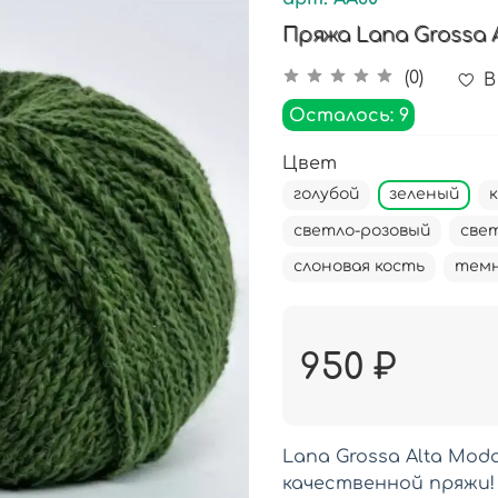
Пряжа Lana Grossa 
(0)
В
Осталось: 9
Цвет
голубой
зеленый
светло-розовый
све
слоновая кость
темн
950 ₽
Lana Grossa Alta Mo
качественной пряжи!