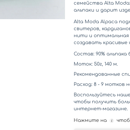
семейства Alta Moda:
альпаки и дарит изд
Alta Moda Alpaca под
свитеров, кардигано
нити и оптимальная
создавать красивые 
Состав: 90% альпака 
Моток: 50г, 140 м.
Рекомендованные спиц
Расход: 8 - 9 мотков н
Воспользуйтесь наш
чтобы получить боль
интернет-магазине.
Нажмите на
чтоб