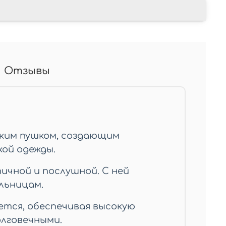
Отзывы
гким пушком, создающим
кой одежды.
ичной и послушной. С ней
льницам.
ется, обеспечивая высокую
олговечными.