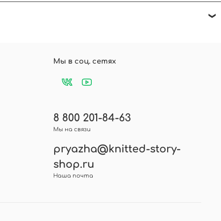
 в чат. Будем рады помочь!
а, напишите отзыв и нажмите - оставить
Мы в соц. сетях
8 800 201-84-63
Мы на связи
pryazha@knitted-story-
shop.ru
Наша почта