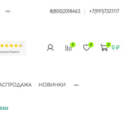
8(800)2018463
+7(991)7321117
0
0
0
0 ₽
АСПРОДАЖА
НОВИНКИ
ssa