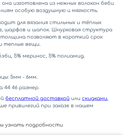
 она изготовлена из нежных волокон беби
елиям особую воздушную и мягкость.
ходит для вязания стильных и тёплых
в, шарфов и шапок. Шнурковая структура
 толщина позволяют в короткий срок
и теплые вещи.
бэби, 5% меринос, 5% полиамид.
ы: 5мм - 6мм.
а 44 46 размер.
ей
бесплатной доставкой
или
скидками
,
ше привилегий при заказе в нашем
ы узнать подробности