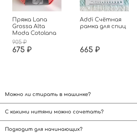
Пряжа Lana
Addi Счётная
Grossa Alta
рамка для спиц
Moda Cotolana
905 ₽
675 ₽
665 ₽
Можно ли стирать в машинке?
Рекомендуем ручной режим при температуре до
С какими нитями можно сочетать?
Выбирайте нити, аналогичные по размеру спиц
Подходит для начинающих?