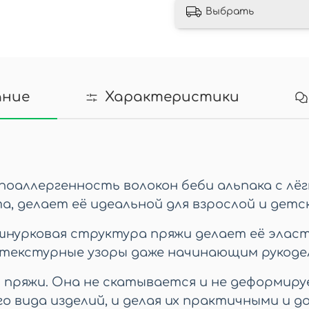
Выбрать
ание
Характеристики
поаллергенность волокон беби альпака с лё
, делает её идеальной для взрослой и детс
 шнурковая структура пряжи делает её эласт
 текстурные узоры даже начинающим рукоде
пряжи. Она не скатывается и не деформиру
 вида изделий, и делая их практичными и д