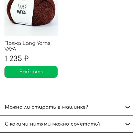
Пряжа Lang Yarns
VAYA
1 235 ₽
Выбрать
Можно ли стирать в машинке?
Рекомендуем ручной режим при температуре
С какими нитями можно сочетать?
до 30 градусов. Отжимать без выкручивания.