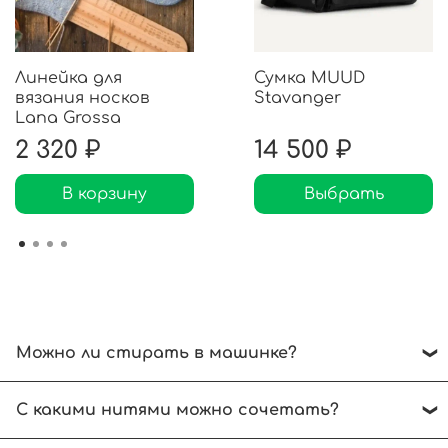
Линейка для
Сумка MUUD
вязания носков
Stavanger
Lana Grossa
2 320 ₽
14 500 ₽
В корзину
Выбрать
Можно ли стирать в машинке?
Рекомендуем ручной режим при температуре
С какими нитями можно сочетать?
до 30 градусов. Отжимать без выкручивания.
Сушить на горизонтальной поверхности.