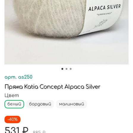
арт.
as250
Пряжа Katia Concept Alpaca Silver
Цвет
белый
бордовый
малиновый
-40%
531 ₽