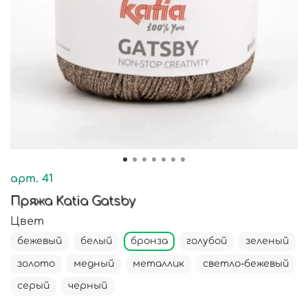
арт.
41
Пряжа Katia Gatsby
Цвет
бежевый
белый
бронза
голубой
зеленый
золото
медный
металлик
светло-бежевый
серый
черный