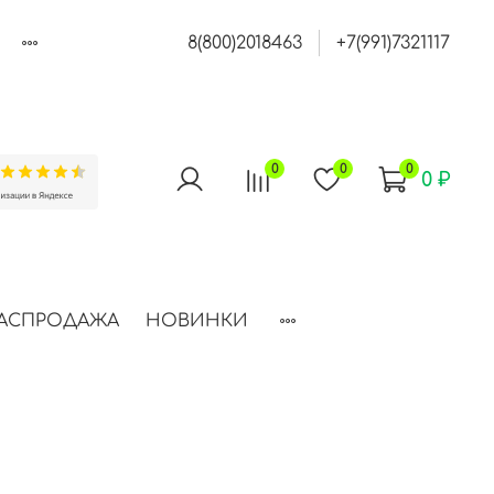
8(800)2018463
+7(991)7321117
0
0
0
0 ₽
АСПРОДАЖА
НОВИНКИ