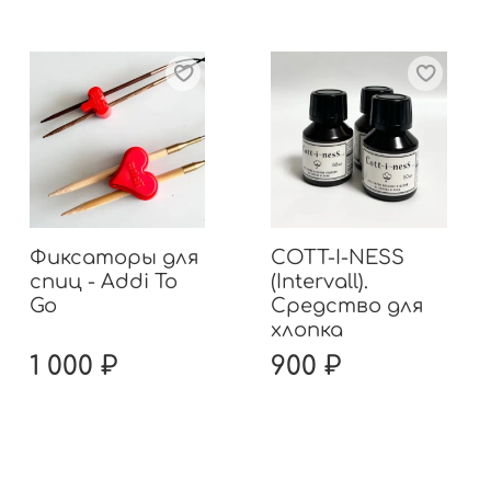
Фиксаторы для
COTT-I-NESS
спиц - Addi To
(Intervall).
Go
Средство для
хлопка
1 000 ₽
900 ₽