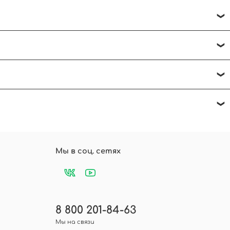
ить на горизонтальной поверхности.
 в чат. Будем рады помочь!
а, напишите отзыв и нажмите - оставить
Мы в соц. сетях
8 800 201-84-63
Мы на связи