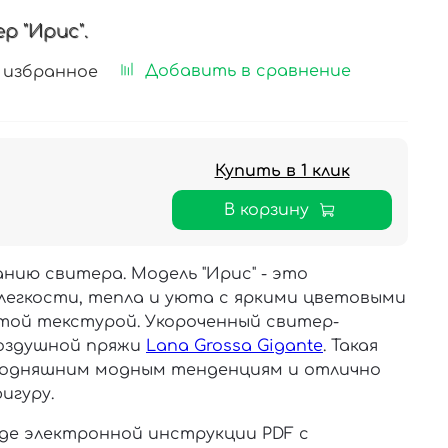
р "Ирис".
Добавить в сравнение
 избранное
Купить в 1 клик
В корзину
нию свитера. Модель "Ирис" - это
легкости, тепла и уюта с яркими цветовыми
той текстурой. Укороченный свитер-
воздушной пряжи
Lana Grossa Gigante
. Такая
годняшним модным тенденциям и отлично
игуру.
иде электронной инструкции
PDF с