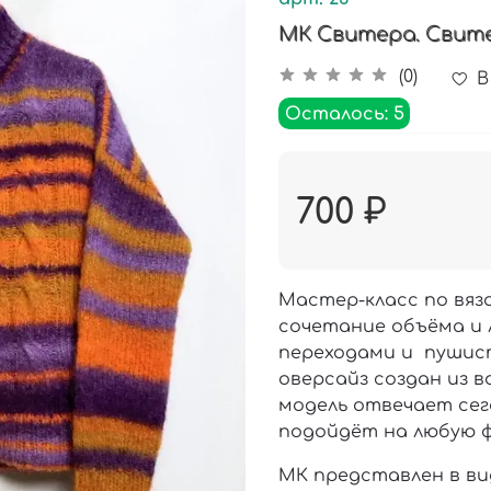
МК Свитера. Свите
(0)
В
Осталось: 5
700 ₽
Мастер-класс по вяза
сочетание объёма и 
переходами и пушис
оверсайз создан из 
модель отвечает се
подойдёт на любую ф
МК представлен в в