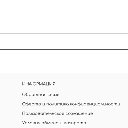
 30 градусов. Отжимать без выкручивания. Суш
.
ез сложных узоров. Нужна консультация - пишите
ее выберите количество звезд для оценки товар
ИНФОРМАЦИЯ
Обратная связь
Оферта и политика конфиденциальности
Пользовательское соглашение
Условия обмена и возврата