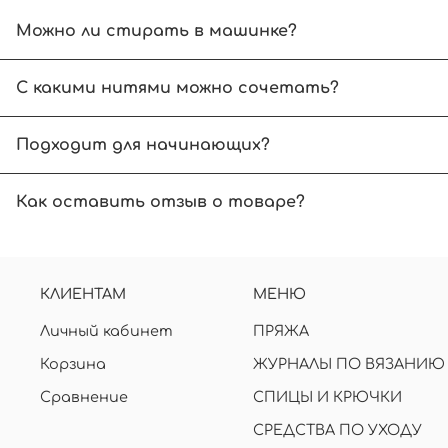
Можно ли стирать в машинке?
Рекомендуем ручной режим при температуре до
С какими нитями можно сочетать?
Выбирайте нити, аналогичные по размеру спиц
Подходит для начинающих?
Начинающим вязальщицам рекомендуем вязать б
Как оставить отзыв о товаре?
В карточке товара нажмите на звездочки. Дал
отзыв, указав вашу электронную почту.
КЛИЕНТАМ
МЕНЮ
Личный кабинет
ПРЯЖА
Корзина
ЖУРНАЛЫ ПО ВЯЗАНИЮ
Сравнение
СПИЦЫ И КРЮЧКИ
СРЕДСТВА ПО УХОДУ