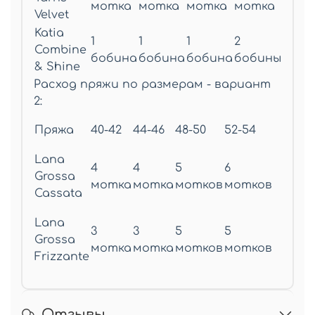
мотка
мотка
мотка
мотка
Velvet
Katia
1
1
1
2
Combine
бобина
бобина
бобина
бобины
& Shine
Расход пряжи по размерам - вариант
2:
Пряжа
40-42
44-46
48-50
52-54
Lana
4
4
5
6
Grossa
мотка
мотка
мотков
мотков
Cassata
Lana
3
3
5
5
Grossa
мотка
мотка
мотков
мотков
Frizzante
Отзывы