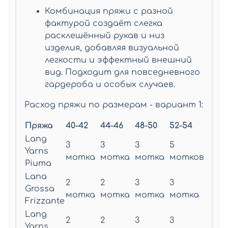
Комбинация пряжи с разной
фактурой создаёт слегка
расклешённый рукав и низ
изделия, добавляя визуальной
легкости и эффектный внешний
вид. Подходит для повседневного
гардероба и особых случаев.
Расход пряжи по размерам - вариант 1:
Пряжа
40-42
44-46
48-50
52-54
Lang
3
3
3
5
Yarns
мотка
мотка
мотка
мотков
Piuma
Lana
2
2
3
3
Grossa
мотка
мотка
мотка
мотка
Frizzante
Lang
2
2
3
3
Yarns