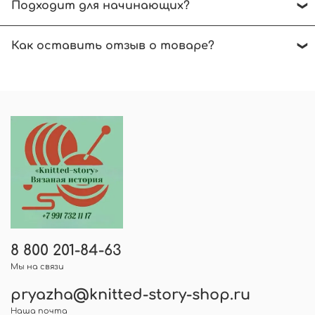
Подходит для начинающих?
спиц.
Начинающим вязальщицам рекомендуем
Как оставить отзыв о товаре?
вязать без сложных узоров. Нужна
консультация - пишите в чат. Будем рады
В карточке товара нажмите на звездочки.
помочь!
Далее выберите количество звезд для оценки
товара, напишите отзыв и нажмите -
оставить отзыв, указав вашу электронную
почту.
8 800 201-84-63
Мы на связи
pryazha@knitted-story-shop.ru
Наша почта