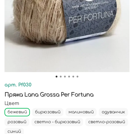
арт.
Pf030
Пряжа Lana Grossa Per Fortuna
Цвет
бежевый
бирюзовый
малиновый
одуванчик
розовый
светло - бирюзовый
светло-розовый
синий