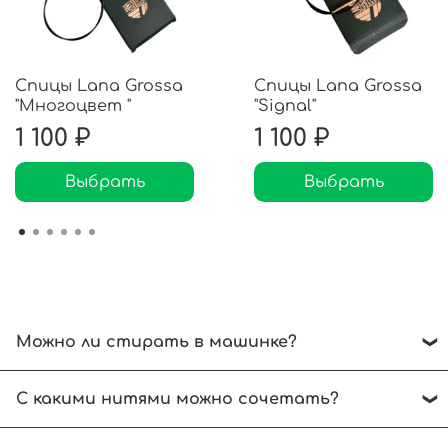
Спицы Lana Grossa
Спицы Lana Grossa
"Многоцвет "
"Signal"
1 100 ₽
1 100 ₽
Выбрать
Выбрать
Можно ли стирать в машинке?
Рекомендуем ручной режим при температуре
С какими нитями можно сочетать?
до 30 градусов. Отжимать без выкручивания.
Сушить на горизонтальной поверхности.
Выбирайте нити, аналогичные по размеру