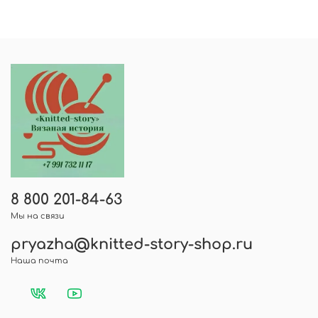
консультация - пишите в чат. Будем рады
В карточке товара нажмите на звездочки.
помочь!
Далее выберите количество звезд для оценки
товара, напишите отзыв и нажмите -
оставить отзыв, указав вашу электронную
почту.
8 800 201-84-63
Мы на связи
pryazha@knitted-story-shop.ru
Наша почта