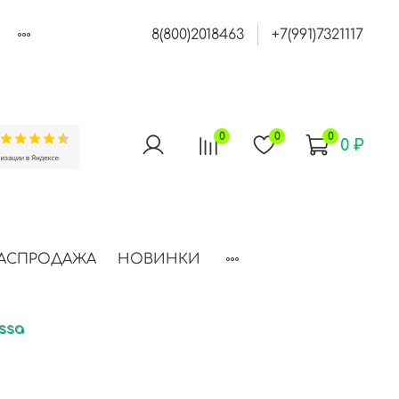
8(800)2018463
+7(991)7321117
0
0
0
0 ₽
АСПРОДАЖА
НОВИНКИ
ssa