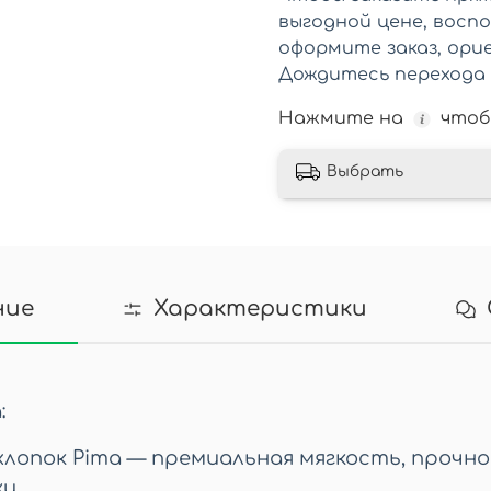
выгодной цене, восп
оформите заказ, орие
Дождитесь перехода 
Нажмите на
чтоб
Выбрать
ние
Характеристики
:
хлопок Pima — премиальная мягкость, прочн
и.