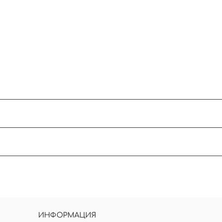
 30 градусов. Отжимать без выкручивания. Суш
.
ез сложных узоров. Нужна консультация - пишите
ее выберите количество звезд для оценки товар
ИНФОРМАЦИЯ