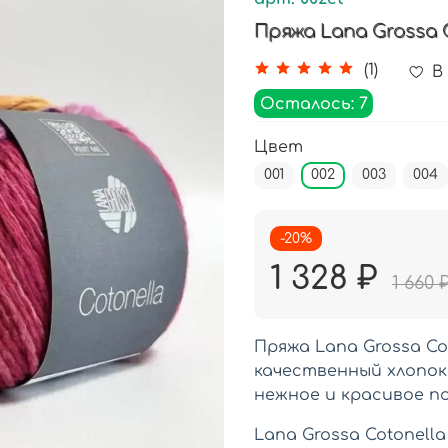
Пряжа Lana Grossa 
(1)
В
Осталось: 7
Цвет
001
002
003
004
-20%
1 328 ₽
1 660 
Пряжа Lana Grossa Co
качественный хлопок
нежное и красивое п
Lana Grossa Cotonell