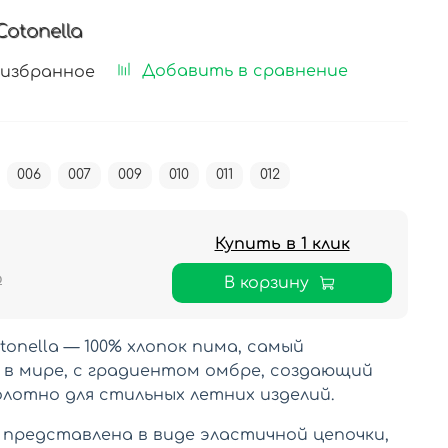
Cotonella
Добавить в сравнение
 избранное
006
007
009
010
011
012
Купить в 1 клик
₽
В корзину
tonella — 100% хлопок пима, самый
 в мире, с градиентом омбре, создающий
олотно для стильных летних изделий.
a представлена в виде эластичной цепочки,