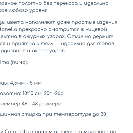
ровное полотно без перекоса и идеально
ов любого уровня.
ды цвета наполняют даже простые изделия
tonella прекрасно смотрится в лицевой
фектна в ажурных узорах. Отлично держит
ся и приятна к телу — идеальна для топов,
ардиганов и аксессуаров.
ima (пима);
ы: 4,5мм - 5 мм
отна: 10*10 см: 20п.-26р.
жемпер 46 - 48 размера.
ашинная стирка при температуре до 30
у Cotonella в нашем интернет-магазине по