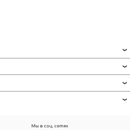
ить на горизонтальной поверхности.
 в чат. Будем рады помочь!
а, напишите отзыв и нажмите - оставить
Мы в соц. сетях