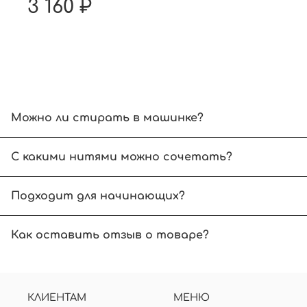
3 160 ₽
Можно ли стирать в машинке?
Рекомендуем ручной режим при температуре до
С какими нитями можно сочетать?
Выбирайте нити, аналогичные по размеру спиц
Подходит для начинающих?
Начинающим вязальщицам рекомендуем вязать б
Как оставить отзыв о товаре?
В карточке товара нажмите на звездочки. Дал
отзыв, указав вашу электронную почту.
КЛИЕНТАМ
МЕНЮ