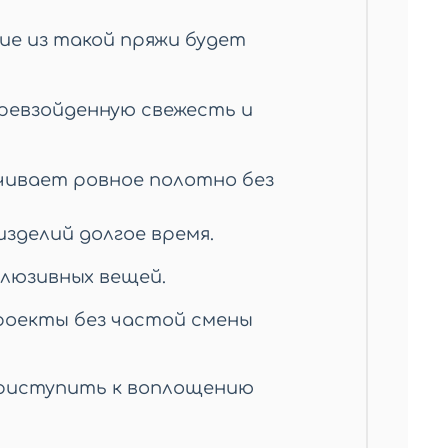
ие из такой пряжи будет
превзойденную свежесть и
чивает ровное полотно без
зделий долгое время.
склюзивных вещей.
роекты без частой смены
риступить к воплощению